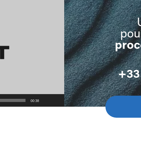
pou
proc
+33 
00:38