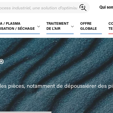
Qui so
A / PLASMA
TRAITEMENT
OFFRE
C
ISATION / SÉCHAGE
DE L’AIR
GLOBALE
TE
®
s pièces, notamment de dépoussiérer des piè