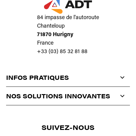
84 impasse de l'autoroute
Chanteloup
71870 Hurigny
France
+33 (03) 85 32 81 88
INFOS PRATIQUES
QUI SOMMES-NOUS ?
NOS SOLUTIONS INNOVANTES
ACTUALITÉS
ANTISTATIQUE
ET
DÉPOUSSIÉRAGE
CONTACT
SUIVEZ-NOUS
CORONA
/
PLASMA
/
PULVÉRISATION
SÉCHAGE
DOCUMENTATIONS