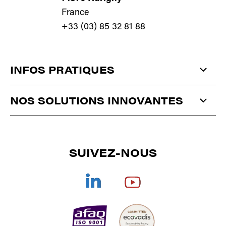
France
+33 (03) 85 32 81 88
INFOS PRATIQUES
QUI SOMMES-NOUS ?
NOS SOLUTIONS INNOVANTES
ACTUALITÉS
ANTISTATIQUE
ET
DÉPOUSSIÉRAGE
CONTACT
SUIVEZ-NOUS
CORONA
/
PLASMA
/
PULVÉRISATION
SÉCHAGE
DOCUMENTATIONS
TRAITEMENT DE L'AIR
REJOIGNEZ-NOUS
COLLES TECHNIQUES
CGV
OFFRE GLOBALE