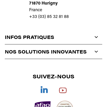
71870 Hurigny
France
+33 (03) 85 32 81 88
INFOS PRATIQUES
QUI SOMMES-NOUS ?
NOS SOLUTIONS INNOVANTES
ACTUALITÉS
ANTISTATIQUE
ET
DÉPOUSSIÉRAGE
CONTACT
SUIVEZ-NOUS
CORONA
/
PLASMA
/
PULVÉRISATION
SÉCHAGE
DOCUMENTATIONS
TRAITEMENT DE L'AIR
REJOIGNEZ-NOUS
COLLES TECHNIQUES
CGV
OFFRE GLOBALE