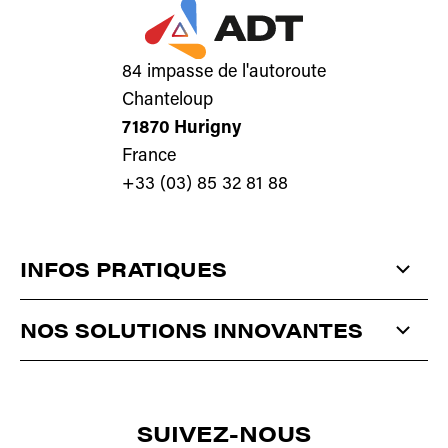
84 impasse de l'autoroute
Chanteloup
71870 Hurigny
France
+33 (03) 85 32 81 88
INFOS PRATIQUES
QUI SOMMES-NOUS ?
NOS SOLUTIONS INNOVANTES
ACTUALITÉS
ANTISTATIQUE
ET
DÉPOUSSIÉRAGE
CONTACT
SUIVEZ-NOUS
CORONA
/
PLASMA
/
PULVÉRISATION
SÉCHAGE