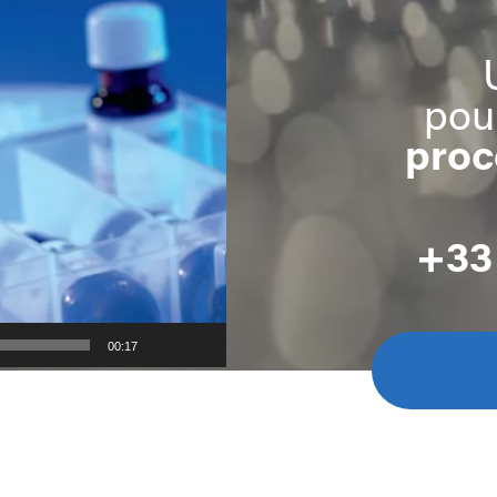
pou
proc
+33 
00:17