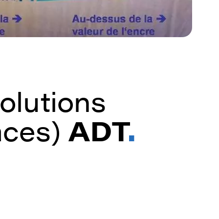
olutions
faces)
ADT
.