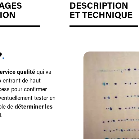
AGES
DESCRIPTION
ION
ET TECHNIQUE
?
.
ervice qualité
qui va
x entrant de haut
ocess pour confirmer
éventuellement tester en
ble de
déterminer les
l.