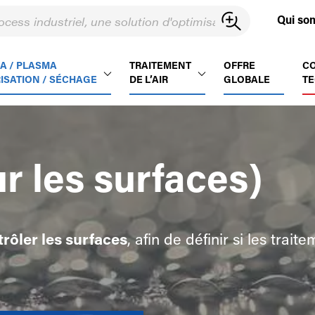
Qui so
A / PLASMA
TRAITEMENT
OFFRE
C
ISATION / SÉCHAGE
DE L’AIR
GLOBALE
TE
r les surfaces)
trôler les surfaces
, afin de définir si les trai