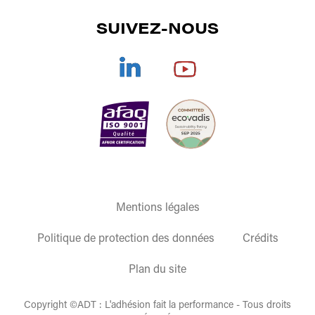
CONTACT
SUIVEZ-NOUS
CORONA
/
PLASMA
/
PULVÉRISATION
SÉCHAGE
DOCUMENTATIONS
TRAITEMENT DE L'AIR
REJOIGNEZ-NOUS
COLLES TECHNIQUES
CGV
OFFRE GLOBALE
ENCRES/VERNIS DE SÉRIGRAPHIE
ET
TAMPOGRAPHIE
ACCESSOIRES/MATÉRIELS DE SÉRIGRAPHIE
Mentions légales
Politique de protection des données
Crédits
Plan du site
Copyright ©ADT : L'adhésion fait la performance - Tous droits