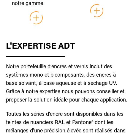
notre gamme
garantissent des
garantissent un
d’encres de
impressions de
marquage durable et
sérigraphie, nous
haute qualité.
performant.
mettons à votre
Adaptées à une
disposition une
large variété
L'EXPERTISE ADT
sélection complète
d’applications. Elles
d’accessoires et de
permettent
matériels
l’optimisation de
Notre portefeuille d’encres et vernis inclut des
indispensables à
l’impression sur des
systèmes mono et bicomposants, des encres à
vos impressions.
objets aux formes
base solvant, à base aqueuse et à séchage UV.
Racles, équipements
diverses, grâce à
Grâce à notre expertise nous pouvons conseiller et
UV et autres outils
des solutions
proposer la solution idéale pour chaque application.
spécialisés vous
automatiques ou
assurent une
semi-automatiques
Toutes les séries d’encre sont disponibles dans les
solution clé en main,
alliant précision et
teintes de nuanciers RAL et Pantone® dont les
parfaitement
performance.
mélanges d’une précision élevée sont réalisés dans