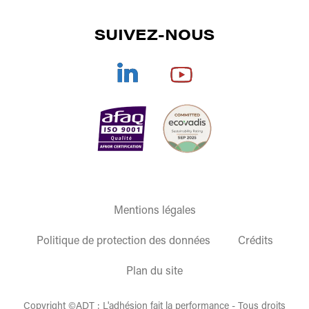
CONTACT
SUIVEZ-NOUS
CORONA
/
PLASMA
/
PULVÉRISATION
SÉCHAGE
DOCUMENTATIONS
TRAITEMENT DE L'AIR
REJOIGNEZ-NOUS
COLLES TECHNIQUES
CGV
OFFRE GLOBALE
ENCRES/VERNIS DE SÉRIGRAPHIE
ET
TAMPOGRAPHIE
ACCESSOIRES/MATÉRIELS DE SÉRIGRAPHIE
Mentions légales
Politique de protection des données
Crédits
Plan du site
Copyright ©ADT : L'adhésion fait la performance - Tous droits