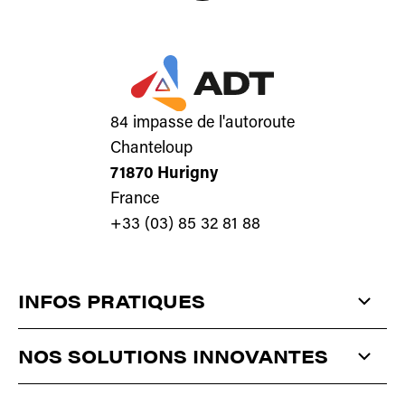
84 impasse de l'autoroute
Chanteloup
71870 Hurigny
France
+33 (03) 85 32 81 88
INFOS PRATIQUES
QUI SOMMES-NOUS ?
NOS SOLUTIONS INNOVANTES
ACTUALITÉS
ANTISTATIQUE
ET
DÉPOUSSIÉRAGE