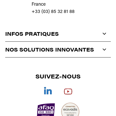
France
+33 (03) 85 32 81 88
INFOS PRATIQUES
QUI SOMMES-NOUS ?
NOS SOLUTIONS INNOVANTES
ACTUALITÉS
ANTISTATIQUE
ET
DÉPOUSSIÉRAGE
CONTACT
SUIVEZ-NOUS
CORONA
/
PLASMA
/
PULVÉRISATION
SÉCHAGE
DOCUMENTATIONS
TRAITEMENT DE L'AIR
REJOIGNEZ-NOUS
COLLES TECHNIQUES
CGV
OFFRE GLOBALE