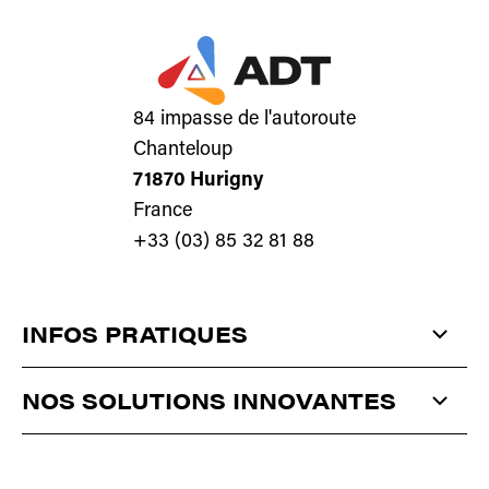
84 impasse de l'autoroute
Chanteloup
71870 Hurigny
France
+33 (03) 85 32 81 88
INFOS PRATIQUES
QUI SOMMES-NOUS ?
NOS SOLUTIONS INNOVANTES
ACTUALITÉS
ANTISTATIQUE
ET
DÉPOUSSIÉRAGE
CONTACT