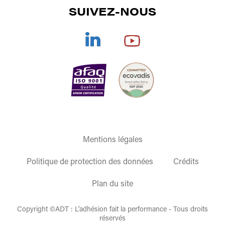
SUIVEZ-NOUS
CORONA
/
PLASMA
/
PULVÉRISATION
SÉCHAGE
DOCUMENTATIONS
TRAITEMENT DE L'AIR
REJOIGNEZ-NOUS
COLLES TECHNIQUES
CGV
OFFRE GLOBALE
ENCRES/VERNIS DE SÉRIGRAPHIE
ET
TAMPOGRAPHIE
ACCESSOIRES/MATÉRIELS DE SÉRIGRAPHIE
Mentions légales
Politique de protection des données
Crédits
Plan du site
Copyright ©ADT : L'adhésion fait la performance - Tous droits
réservés